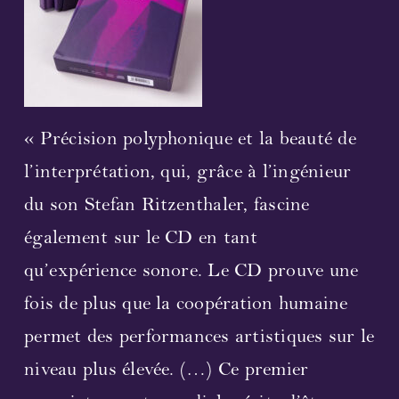
Streaming
Vidéo
Photographies
« Précision polyphonique et la beauté de
l’interprétation, qui, grâce à l’ingénieur
Partitions
du son Stefan Ritzenthaler, fascine
Prochaines représentations
également sur le CD en tant
qu’expérience sonore. Le CD prouve une
Compositeur et librettiste
fois de plus que la coopération humaine
Participants 2023
permet des performances artistiques sur le
niveau plus élevée. (…) Ce premier
Concerts 2023