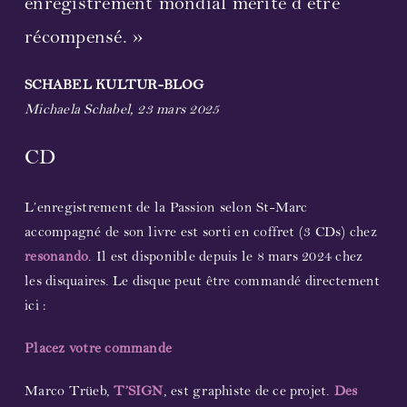
enregistrement mondial mérite d’être
récompensé. »
Partenaires et sponsors
SCHABEL KULTUR-BLOG
Liens
Michaela Schabel, 23 mars 2025
Contactez-nous
CD
Soutenez-nous !
L’enregistrement de la Passion selon St-Marc
accompagné de son livre est sorti en coffret (3 CDs) chez
Bulletin d’information
resonando
. Il est disponible depuis le 8 mars 2024 chez
les disquaires. Le disque peut être commandé directement
ici :
Placez votre commande
Marco Trüeb,
T’SIGN
, est graphiste de ce projet.
Des