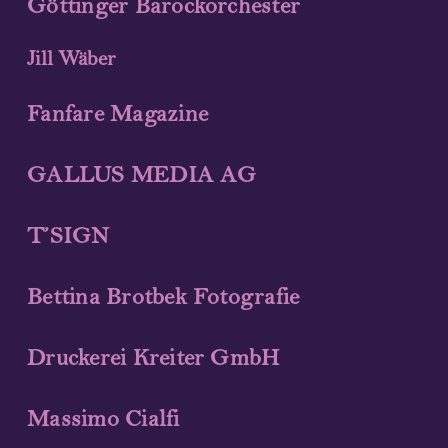
Göttinger Barockorchester
Streaming
Jill Wäber
Vidéo
Fanfare Magazine
Photographies
GALLUS MEDIA AG
Partitions
T’SIGN
Prochaines représentations
Bettina Brotbek Fotografie
Compositeur et librettiste
Druckerei Kreiter GmbH
Participants 2023
Massimo Cialfi
Concerts 2023