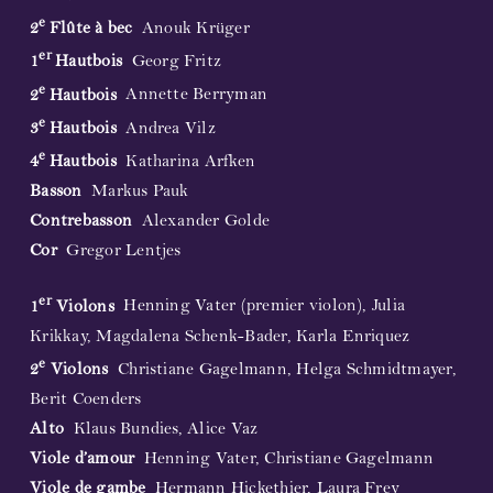
e
2
Flûte à bec
Anouk Krüger
er
1
Hautbois
Georg Fritz
e
2
Hautbois
Annette Berryman
e
3
Hautbois
Andrea Vilz
e
4
Hautbois
Katharina Arfken
Basson
Markus Pauk
Contrebasson
Alexander Golde
Cor
Gregor Lentjes
er
1
Violons
Henning Vater (premier violon), Julia
Krikkay, Magdalena Schenk-Bader, Karla Enriquez
e
2
Violons
Christiane Gagelmann, Helga Schmidtmayer,
Berit Coenders
Alto
Klaus Bundies, Alice Vaz
Viole d’amour
Henning Vater, Christiane Gagelmann
Viole de gambe
Hermann Hickethier, Laura Frey