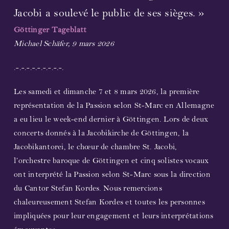
Jacobi a soulevé le public de ses sièges. »
Partenaires et sponsors
Göttinger Tageblatt
Michael Schäfer, 9 mars 2026
Liens
.-.-.-.-.-.-.-.-.-.
Contactez-nous
Les samedi et dimanche 7 et 8 mars 2026, la première
représentation de la Passion selon St-Marc en Allemagne
Soutenez-nous !
a eu lieu le week-end dernier à Göttingen. Lors de deux
concerts donnés à la Jacobikirche de Göttingen, la
Bulletin d’information
Jacobikantorei, le chœur de chambre St. Jacobi,
l’orchestre baroque de Göttingen et cinq solistes vocaux
ont interprété la Passion selon St-Marc sous la direction
du Cantor Stefan Kordes. Nous remercions
chaleureusement Stefan Kordes et toutes les personnes
impliquées pour leur engagement et leurs interprétations