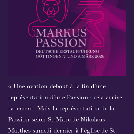
Streaming
Vidéo
Photographies
Partitions
Prochaines représentations
« Une ovation debout à la fin d’une
Compositeur et librettiste
représentation d’une Passion : cela arrive
rarement. Mais la représentation de la
Participants 2023
Passion selon St-Marc de Nikolaus
Concerts 2023
Matthes samedi dernier à l’église de St.