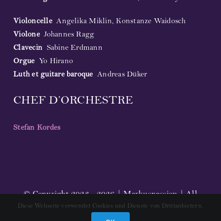
Violoncelle
Angelika Miklin, Konstanze Waidosch
Violone
Johannes Ragg
Clavecin
Sabine Erdmann
Orgue
Yo Hirano
Luth et guitare baroque
Andreas Düker
CHEF D’ORCHESTRE
Stefan Kordes
© Copyright 2023 - 2026 | Markuspassion | All
Diese Webseite verwendet Cookies und Dienste von Drittanbietern.
Rights Reserved |
Impressum