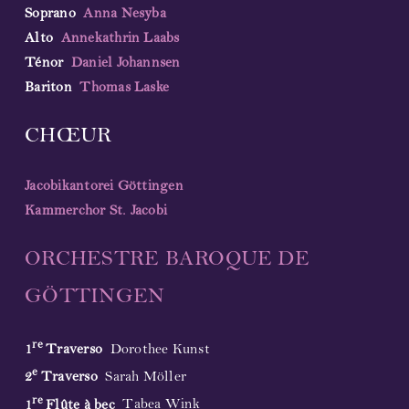
Soprano
Anna Nesyba
Alto
Annekathrin Laabs
Ténor
Daniel Johannsen
Bariton
Thomas Laske
CHŒUR
Jacobikantorei Göttingen
Kammerchor St. Jacobi
ORCHESTRE BAROQUE DE
GÖTTINGEN
re
1
Traverso
Dorothee Kunst
e
2
Traverso
Sarah Möller
re
1
Flûte à bec
Tabea Wink