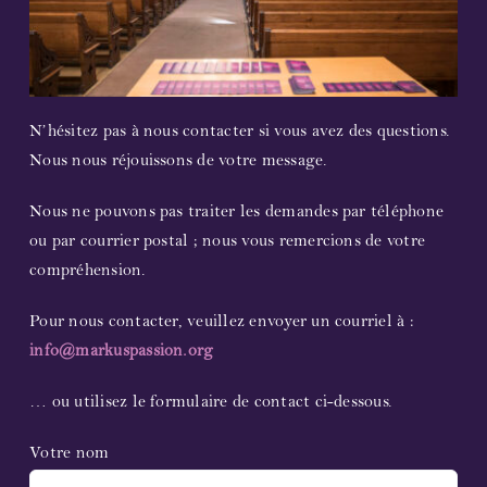
Streaming
Vidéo
N’hésitez pas à nous contacter si vous avez des questions.
Nous nous réjouissons de votre message.
Photographies
Nous ne pouvons pas traiter les demandes par téléphone
Partitions
ou par courrier postal ; nous vous remercions de votre
compréhension.
Prochaines représentations
Pour nous contacter, veuillez envoyer un courriel à :
Compositeur et librettiste
info@markuspassion.org
… ou utilisez le formulaire de contact ci-dessous.
Participants 2023
Votre nom
Concerts 2023