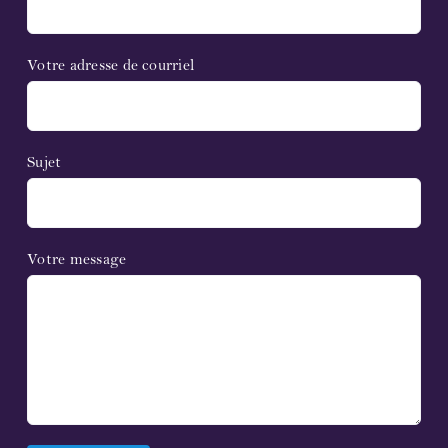
Partenaires et sponsors
Votre adresse de courriel
Liens
Contactez-nous
Sujet
Soutenez-nous !
Votre message
Bulletin d’information