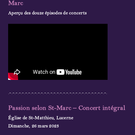
Marc
Partenaires et sponsors
Aperçu des douze épisodes de concerts
Liens
Contactez-nous
Soutenez-nous !
Bulletin d’information
.-.-.-.-.-.-.-.-.-.-.-.-.-.-.-.-.-.-.-.-.-.-.-.-.-.-.-.-.-.-.-.
Passion selon St-Marc – Concert intégral
Église de St-Matthieu, Lucerne
Dimanche, 26 mars
2023