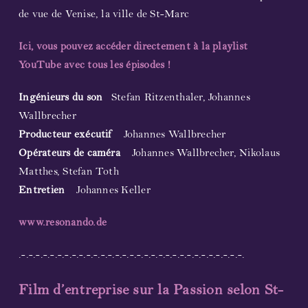
de vue de Venise, la ville de St-Marc
Streaming
Ici, vous pouvez accéder directement à la playlist
YouTube avec tous les épisodes !
Vidéo
Ingénieurs du son
Stefan Ritzenthaler, Johannes
Photographies
Wallbrecher
Producteur exécutif
Johannes Wallbrecher
Partitions
Opérateurs de caméra
Johannes Wallbrecher, Nikolaus
Matthes, Stefan Toth
Prochaines représentations
Entretien
Johannes Keller
Compositeur et librettiste
www.resonando.de
.-.-.-.-.-.-.-.-.-.-.-.-.-.-.-.-.-.-.-.-.-.-.-.-.-.-.-.-.-.-.-.
Participants 2023
Film d’entreprise sur la Passion selon St-
Concerts 2023