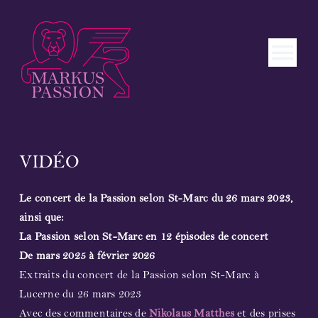
Skip
to
content
Tog
Nav
Français
PAGE D’ACCUEIL
VIDÉO
L’œuvre
Le concert de la Passion selon St-Marc du 26 mars 2023,
ainsi que:
En bref
La Passion selon St-Marc en 12 épisodes de concert
De mars 2025 à février 2026
Écho
Extraits du concert de la Passion selon St-Marc à
Lucerne du 26 mars 2023
Enregistrements
Avec des commentaires de
Nikolaus Matthes
et des prises