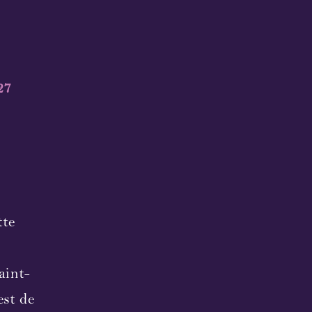
27
tte
aint-
est de