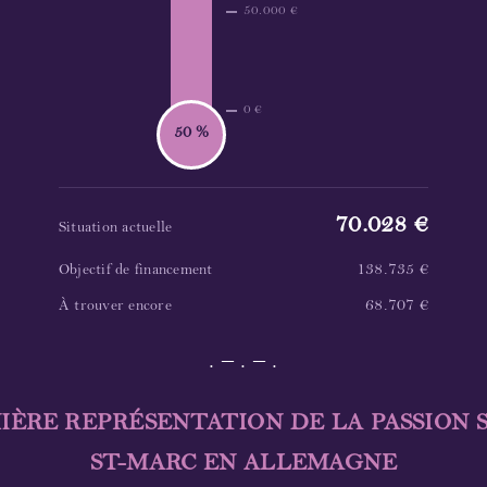
50.000 €
0 €
50 %
70.028 €
Situation actuelle
138.735 €
Objectif de financement
68.707 €
À trouver encore
. – . – .
IÈRE REPRÉSENTATION DE LA PASSION 
ST-MARC EN ALLEMAGNE