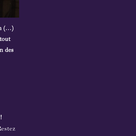
h (…)
tout
on des
!
Restez