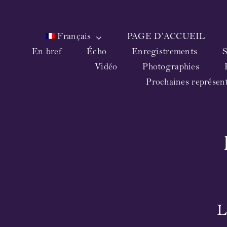
Skip
to
content
Français
PAGE D’ACCUEIL
En bref
Écho
Enregistrements
S
Vidéo
Photographies
Prochaines représen
L