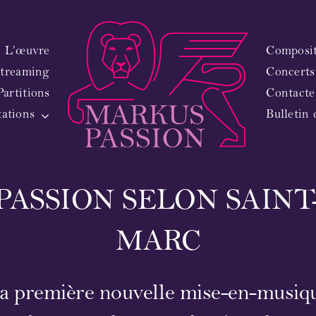
L’œuvre
Composite
treaming
Concerts
Partitions
Contacte
tations
Bulletin 
PASSION SELON SAINT
MARC
a première nouvelle mise-en-musiq