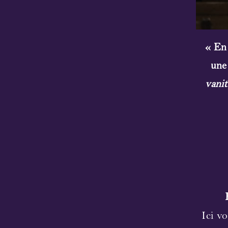
« En
une
vani
Ici v