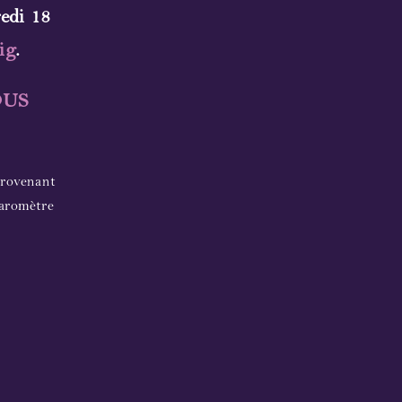
edi 18
ig
.
OUS
provenant
baromètre