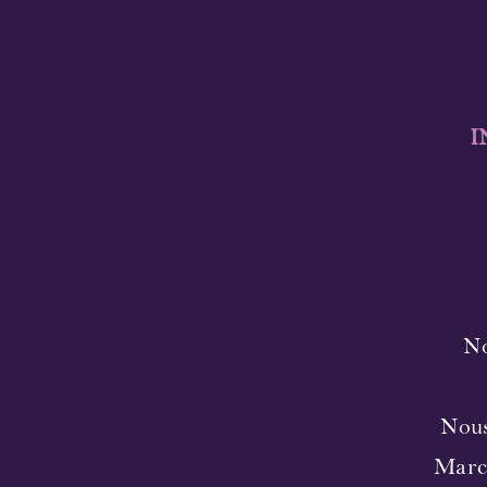
I
No
Nous
Marc 