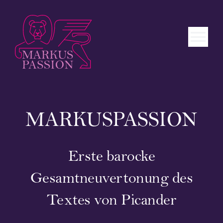
Zum
Inhalt
springen
Tog
Nav
Deutsch
STARTSEITE
MARKUSPASSION
Das Werk
Erste barocke
In Kürze
Gesamtneuvertonung des
Echo
Textes von Picander
Aufnahmen