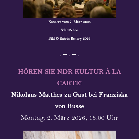
Konzert vom 7. März 2026
Schl
u
ßchor
Bild
© Katrin Benary 2026
. – . – .
HÖREN SIE NDR KULTUR À LA
CARTE!
Nikolaus Matthes zu Gast bei Franziska
von Busse
Montag, 2. März 2026, 13.00 Uhr