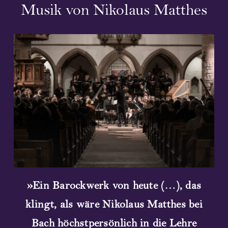
Musik von Nikolaus Matthes
Streaming
Video
Bilder
Notenmaterial
Folgeaufführungen
Komponist und Textdichter
»Ein Barockwerk von heute (…), das
Mitwirkende 2023
klingt, als wäre Nikolaus Matthes bei
Konzerte 2023
Bach höchstpersönlich in die Lehre