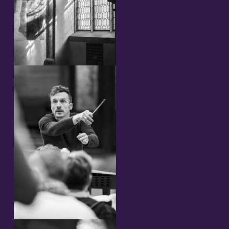
Streaming
Video
Bilder
Notenmaterial
Folgeaufführungen
Komponist und Textdichter
Mitwirkende 2023
Konzerte 2023