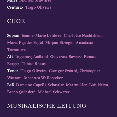
Miles
Michael Schwarze
Centurio
Tiago Oliveira
CHOR
Sopran
Jeanne-Marie Lelièvre
,
Charlotte Nachtsheim
,
Maria Pujades Seguí
,
Mirjam Striegel
,
Anastasia
Terranova
Alt
Ingeborg Aadland
,
Giovanna Baviera
,
Renate
Berger
,
Tobias Knaus
Tenor
Tiago Oliveira
,
Csongor Szántó
,
Christopher
Wattam
,
Johannes Wallbrecher
Ba
ß
Damiano Capelli
,
Sebastian Mattmüller
,
Luís Neiva
,
Breno Quinderé
,
Michael Schwarze
MUSIKALISCHE LEITUNG