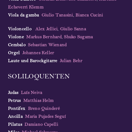
Echeverri Klemm
Viola da gamba
Giulio Tanasini
,
Bianca Cucini
Violoncello
Alex Jellici
,
Giulio Sanna
Violone
Markus Bernhard
,
Shuko Sugama
Cembalo
Sebastian Wienand
Orgel
Johannes Keller
Laute und Barockgitarre
Julian Behr
SOLILOQUENTEN
Judas
Luís Neiva
Petrus
Matthias Helm
Pontifex
Breno Quinderé
Ancilla
Maria Pujades Seguí
Pilatus
Damiano Capelli