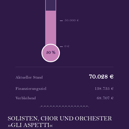
50.000 €
0 €
50 %
70.028 €
Aktueller Stand
138.735 €
Finanzierungsziel
68.707 €
Verbleibend
.-.-.-.-.-.-.-.-.-.-.-.-.-.-.-.-.
SOLISTEN, CHOR UND ORCHESTER
»GLI ASPETTI«