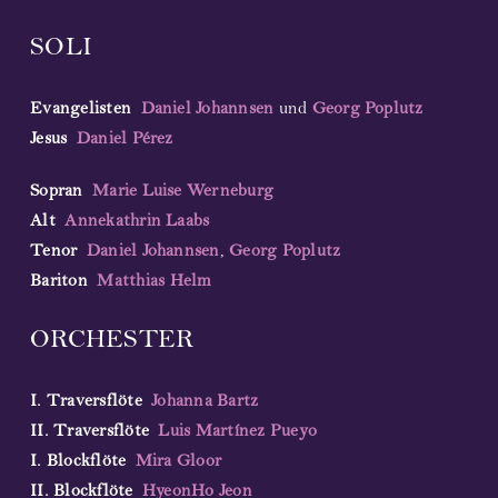
SOLI
Evangelisten
Daniel Johannsen
und
Georg Poplutz
Jesus
Daniel Pérez
Sopran
Marie Luise Werneburg
Alt
Annekathrin Laabs
Tenor
Daniel Johannsen
,
Georg Poplutz
Bariton
Matthias Helm
ORCHESTER
I. Traversflöte
Johanna Bartz
II. Traversflöte
Luis Martínez Pueyo
I. Blockflöte
Mira Gloor
II. Blockflöte
HyeonHo Jeon