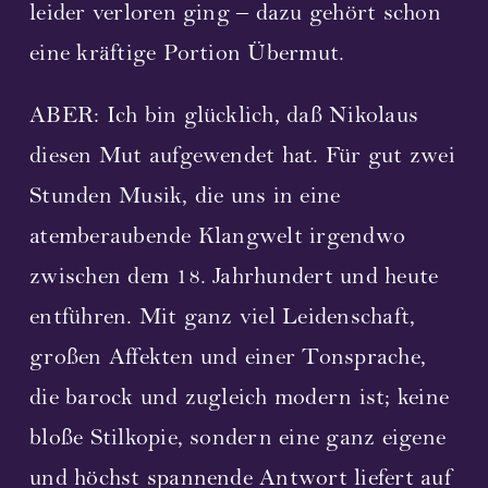
leider verloren ging – dazu gehört schon
Partner und Sponsoren
eine kräftige Portion Übermut.
Links
ABER: Ich bin glücklich, daß Nikolaus
diesen Mut aufgewendet hat. Für gut zwei
Kontakt
Stunden Musik, die uns in eine
Unterstützen Sie uns!
atemberaubende Klangwelt irgendwo
zwischen dem 18. Jahrhundert und heute
Newsletter
entführen. Mit ganz viel Leidenschaft,
großen Affekten und einer Tonsprache,
die barock und zugleich modern ist; keine
bloße Stilkopie, sondern eine ganz eigene
und höchst spannende Antwort liefert auf