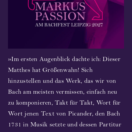
Streaming
Video
Bilder
»Im ersten Augenblick dachte ich: Dieser
Notenmaterial
Matthes hat Größenwahn! Sich
Folgeaufführungen
hinzustellen und das Werk, das wir von
Bach am meisten vermissen, einfach neu
Komponist und Textdichter
zu komponieren, Takt für Takt, Wort für
Mitwirkende 2023
Wort jenen Text von Picander, den Bach
1731 in Musik setzte und dessen Partitur
Konzerte 2023