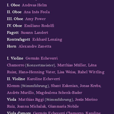
I. Oboe
Andreas Helm
II. Oboe
Ana Inés Feola
III. Oboe
Amy Power
IV. Oboe
Emiliano Rodolfi
Fagott
Susann Landert
Kontrafagott
Eckhard Lenzing
Horn
Alexandre Zanetta
I. Violine
Germán Echeverri
Chamorro
(Konzertmeister),
Matthias Müller
,
Léna
Ruisz
,
Hans-Henning Vater
,
Lisa Weiss
,
Rahel Wittling
II. Violine
Karoline Echeverri
Klemm
(Stimmführung),
Shant Eskenian
,
Jonas Krebs
,
Andrés Murillo
,
Magdealena Schenk-Bader
Viola
Matthias Jäggi
(Stimmführung),
Jesús Merino
Ruiz
,
Joanna Michalak
,
Gianmaria Nobile
Viola d’amore
Germán Echeverri Chamorro
,
Karoline