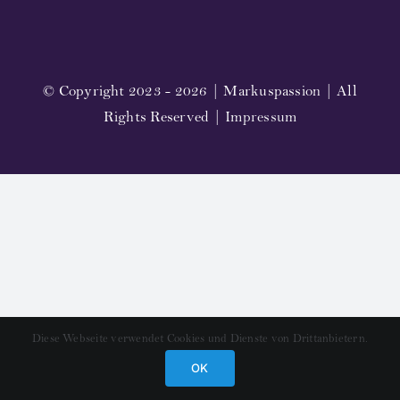
Streaming
Video
© Copyright 2023 - 2026 | Markuspassion | All
Rights Reserved |
Impressum
Bilder
Notenmaterial
Folgeaufführungen
Komponist und Textdichter
Mitwirkende 2023
Diese Webseite verwendet Cookies und Dienste von Drittanbietern.
OK
Konzerte 2023