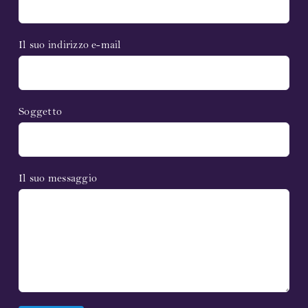
Partner e sponsor
Il suo indirizzo e-mail
Collegamenti
Contatto
Soggetto
Sosteneteci!
Il suo messaggio
Bollettino elettronico