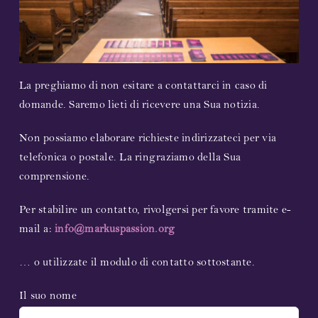
Streaming
Video
La preghiamo di non esitare a contattarci in caso di
domande. Saremo lieti di ricevere una Sua notizia.
Foto
Non possiamo elaborare richieste indirizzateci per via
Spartiti
telefonica o postale. La ringraziamo della Sua
comprensione.
Future rappresentazioni
Per stabilire un contatto, rivolgersi per favore tramite e-
Compositore e librettista
mail a:
info@markuspassion.org
… o utilizzate il modulo di contatto sottostante.
Partecipanti 2023
Il suo nome
Concerti 2023