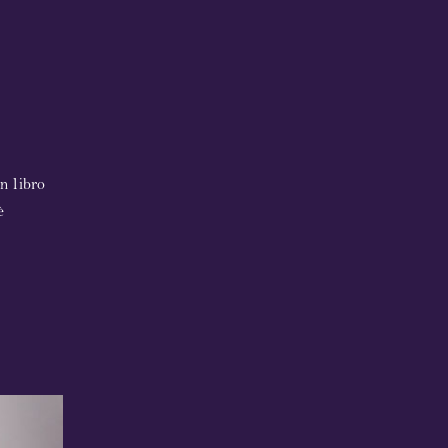
n libro
è