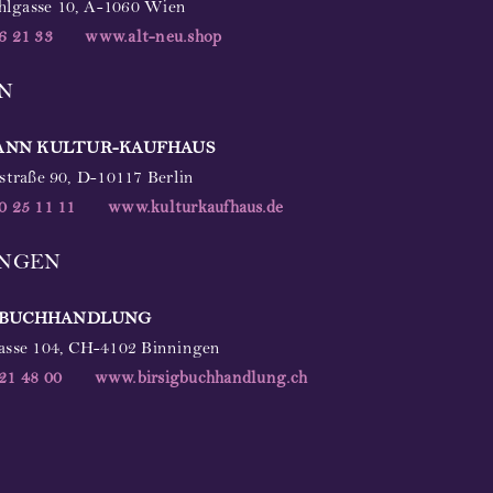
lgasse 10, A-1060 Wien
6 21 33
www.alt-neu.shop
IN
ANN
KULTUR-KAUFHAUS
hstraße 90, D-10117 Berlin
0 25 11 11
www.kulturkaufhaus.de
INGEN
G-BUCHHANDLUNG
asse 104, CH-4102 Binningen
21 48 00
www.birsigbuchhandlung.ch