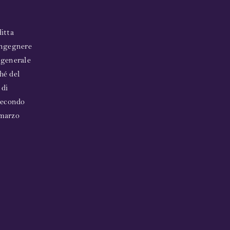
ditta
 ingegnere
a generale
hé del
 di
 secondo
 marzo