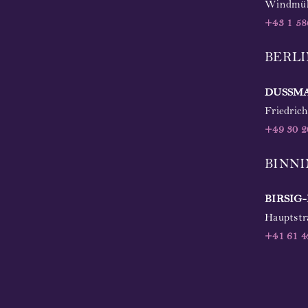
Windmüh
+43 1 58
BERL
DUSSM
Friedric
+49
30 2
BINN
BIRSI
Hauptstr
+41 61 4