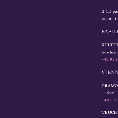
Il CD può
sonori, t
BASIL
KULTUR
Aeschenv
+41 61 2
VIEN
GRAMOL
Graben 1
+43 1 53
TEUCH