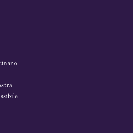
scinano
ostra
ssibile