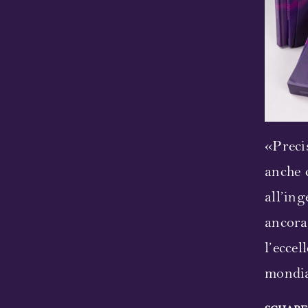
«Preci
anche 
all’in
ancora
l’ecce
mondia