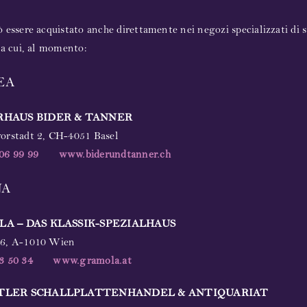
 essere acquistato anche direttamente nei negozi specializzati di 
ra cui, al momento:
EA
HAUS BIDER & TANNER
orstadt 2, CH-4051 Basel
06 99 99
www.biderundtanner.ch
NA
A – DAS KLASSIK-SPEZIALHAUS
6, A-1010 Wien
3 50 34
www.gramola.at
TLER SCHALLPLATTENHANDEL & ANTIQUARIAT