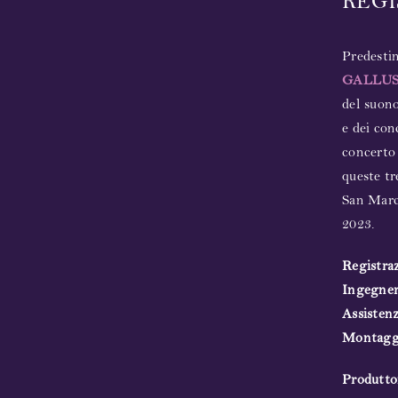
REGI
Predestin
GALLUS
del suono
e dei con
concerto 
queste tr
San Marco
2023.
Registra
Ingegner
Assisten
Montag
Produtto