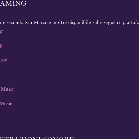
EAMING
ne secondo San Marco è inoltre disponibile sulle seguenti piattaf
g:
p
sic
 Music
Music