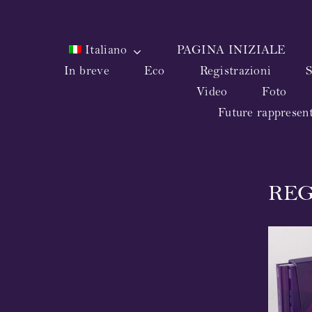
Skip
to
content
Italiano
PAGINA INIZIALE
In breve
Eco
Registrazioni
S
Video
Foto
Future rappresen
REG