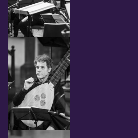
Streaming
Video
Foto
Spartiti
Future rappresentazioni
Compositore e librettista
Partecipanti 2023
Concerti 2023