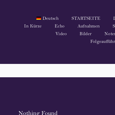
Zum
Inhalt
springen
Deutsch
STARTSEITE
In Kürze
Echo
Aufnahmen
S
Video
Bilder
Note
Folgeauffüh
Nothing Found