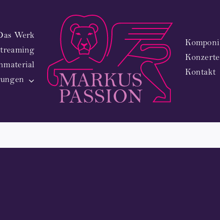
Das Werk
Komponis
treaming
Konzerte
nikolaus
nmaterial
Kontakt
rungen
0